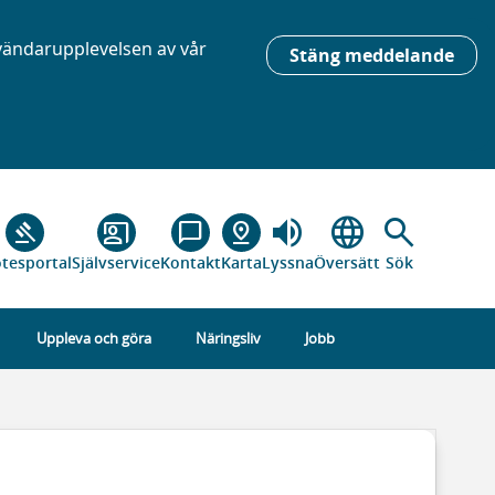
nvändarupplevelsen av vår
Stäng meddelande
volume_up
language
search
gavel
co_present
chat_bubble_outline
pin_drop
tesportal
Självservice
Kontakt
Karta
Lyssna
Översätt
Sök
Uppleva och göra
Näringsliv
Jobb