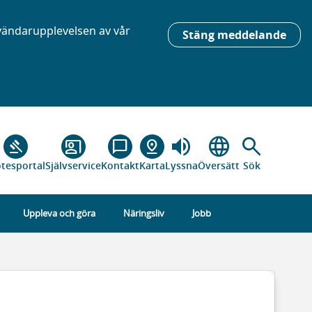
nvändarupplevelsen av vår
Stäng meddelande
volume_up
language
search
gavel
co_present
chat_bubble_outline
pin_drop
tesportal
Självservice
Kontakt
Karta
Lyssna
Översätt
Sök
Uppleva och göra
Näringsliv
Jobb