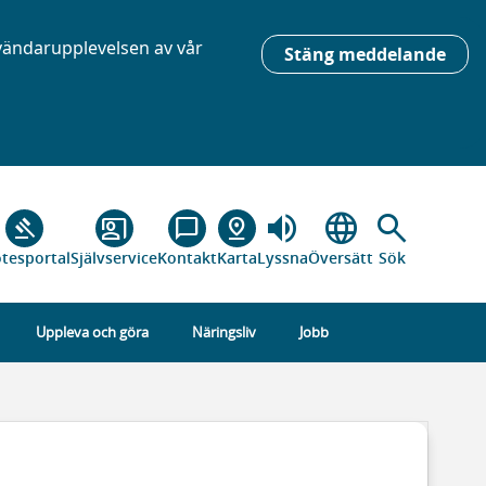
nvändarupplevelsen av vår
Stäng meddelande
volume_up
language
search
gavel
co_present
chat_bubble_outline
pin_drop
tesportal
Självservice
Kontakt
Karta
Lyssna
Översätt
Sök
Uppleva och göra
Näringsliv
Jobb