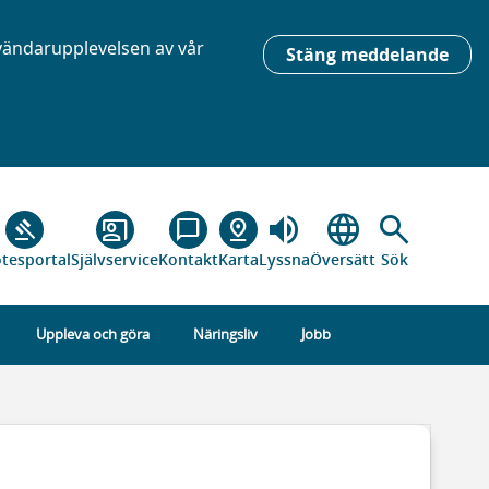
nvändarupplevelsen av vår
Stäng meddelande
volume_up
language
search
gavel
co_present
chat_bubble_outline
pin_drop
tesportal
Självservice
Kontakt
Karta
Lyssna
Översätt
Sök
Uppleva och göra
Näringsliv
Jobb