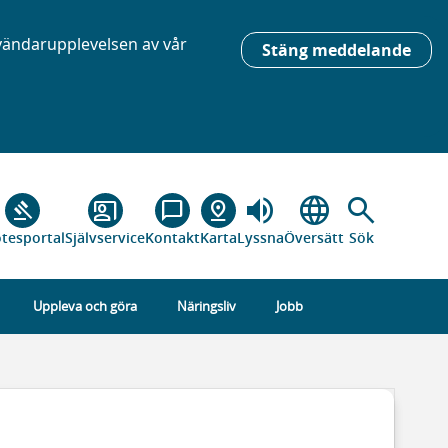
nvändarupplevelsen av vår
Stäng meddelande
volume_up
language
search
gavel
co_present
chat_bubble_outline
pin_drop
tesportal
Självservice
Kontakt
Karta
Lyssna
Översätt
Sök
Uppleva och göra
Näringsliv
Jobb