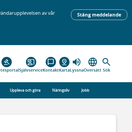
nvändarupplevelsen av vår
Stäng meddelande
volume_up
language
search
gavel
co_present
chat_bubble_outline
pin_drop
tesportal
Självservice
Kontakt
Karta
Lyssna
Översätt
Sök
Uppleva och göra
Näringsliv
Jobb