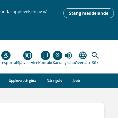
nvändarupplevelsen av vår
Stäng meddelande
volume_up
language
search
gavel
co_present
chat_bubble_outline
pin_drop
tesportal
Självservice
Kontakt
Karta
Lyssna
Översätt
Sök
Uppleva och göra
Näringsliv
Jobb