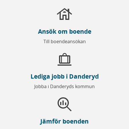
house
Ansök om boende
Till boendeansökan
checked_bag
Lediga jobb i Danderyd
Jobba i Danderyds kommun
search_insights
Jämför boenden