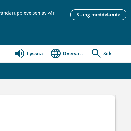
nvändarupplevelsen av vår
Stäng meddelande
volume_up
language
search
Lyssna
Översätt
Sök
i