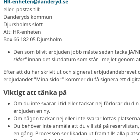
HR-enheten@danderyd.se
eller postas till:
Danderyds kommun
Djursholms slott
Att: HR-enheten
Box 66 182 05 Djursholm
Den som blivit erbjuden jobb måste sedan tacka JA/NE
sidor"
innan det slutdatum som står i mejlet genom att
Efter att du har skrivit ut och signerat erbjudandebrevet oc
erbjudandet "Mina sidor" kommer du få signera ett digital
Viktigt att tänka på
Om du inte svarar i tid eller tackar nej förlorar du di
erbjuden en ny.
Om någon tackar nej eller inte svarar lottas platserna
Du behöver inte anmäla att du vill stå på reservlistan,
en gång. Processen ser likadan ut fram tills alla platser