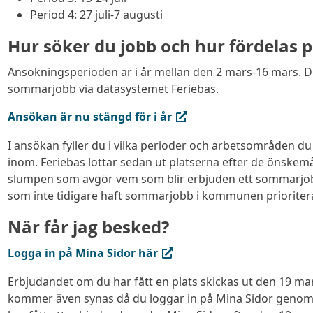
Period 4: 27 juli-7 augusti
Hur söker du jobb och hur fördelas 
Ansökningsperioden är i år mellan den 2 mars-16 mars. 
sommarjobb via datasystemet Feriebas.
(extern länk, öppnas i ny flik)
Ansökan är nu stängd för i år
I ansökan fyller du i vilka perioder och arbetsområden du 
inom. Feriebas lottar sedan ut platserna efter de önskem
slumpen som avgör vem som blir erbjuden ett sommarjo
som inte tidigare haft sommarjobb i kommunen prioriter
När får jag besked?
(extern länk, öppnas i ny flik)
Logga in på Mina Sidor här
Erbjudandet om du har fått en plats skickas ut den 19 mar
kommer även synas då du loggar in på Mina Sidor genom