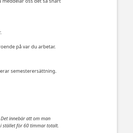
u meddelar oss det så snart
.
oende på var du arbetar.
derar semesterersättning.
. Det innebär att om man
stället för 60 timmar totalt.