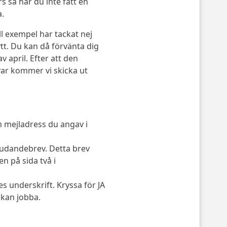
s så har du inte fått en
a.
ll exempel har tackat nej
ytt. Du kan då förvänta dig
 april. Efter att den
var kommer vi skicka ut
en mejladress du angav i
judandebrev. Detta brev
n på sida två i
s underskrift. Kryssa för JA
 kan jobba.