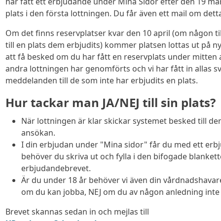
har fått ett erbjudande under Mina Sidor efter den 19 mar
plats i den första lottningen. Du får även ett mail om dett
Om det finns reservplatser kvar den 10 april (om någon ti
till en plats dem erbjudits) kommer platsen lottas ut på n
att få besked om du har fått en reservplats under mitten av
andra lottningen har genomförts och vi har fått in allas s
meddelanden till de som inte har erbjudits en plats.
Hur tackar man JA/NEJ till sin plats?
När lottningen är klar skickar systemet besked till d
ansökan.
I din erbjudan under "Mina sidor" får du med ett erb
behöver du skriva ut och fylla i den bifogade blankette
erbjudandebrevet.
Är du under 18 år behöver vi även din vårdnadshavare
om du kan jobba, NEJ om du av någon anledning inte
Brevet skannas sedan in och mejlas till