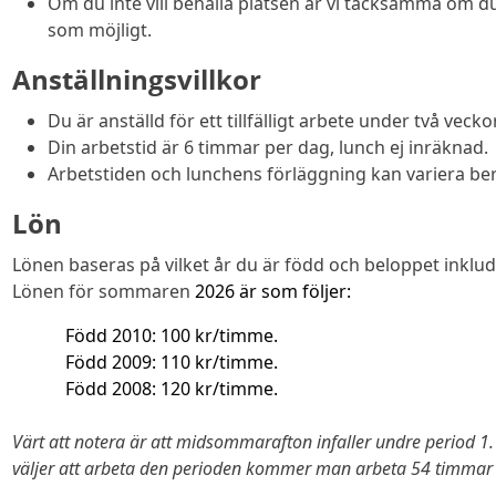
Om du inte vill behålla platsen är vi tacksamma om d
som möjligt.
Anställningsvillkor
Du är anställd för ett tillfälligt arbete under två veckor
Din arbetstid är 6 timmar per dag, lunch ej inräknad.
Arbetstiden och lunchens förläggning kan variera ber
Lön
Lönen baseras på vilket år du är född och beloppet inklu
Lönen för sommaren
2026 är som följer:
Född 2010: 100 kr/timme.
Född 2009: 110 kr/timme.
Född 2008: 120 kr/timme.
Värt att notera är att midsommarafton infaller undre period 1
väljer att arbeta den perioden kommer man arbeta 54 timmar i 