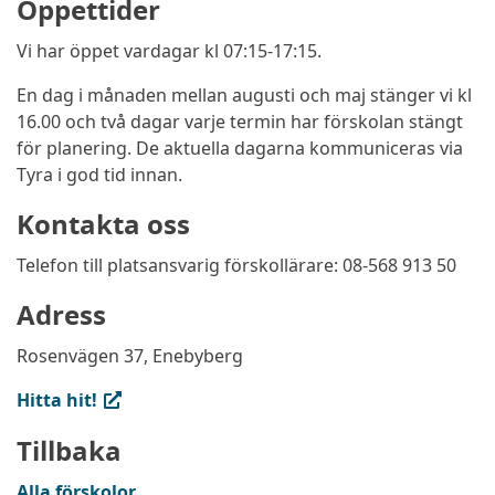
Öppettider
Vi har öppet vardagar kl 07:15-17:15.
En dag i månaden mellan augusti och maj stänger vi kl
16.00 och två dagar varje termin har förskolan stängt
för planering. De aktuella dagarna kommuniceras via
Tyra i god tid innan.
Kontakta oss
Telefon till platsansvarig förskollärare: 08-568 913 50
Adress
Rosenvägen 37, Enebyberg
(extern länk, öppnas i ny flik)
Hitta hit!
Tillbaka
Alla förskolor