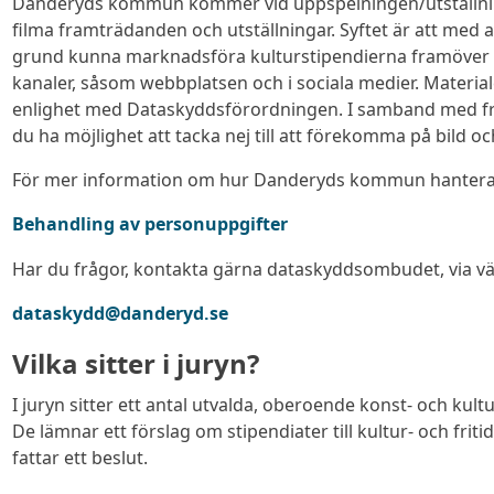
Danderyds kommun kommer vid uppspelningen/utställni
filma framträdanden och utställningar. Syftet är att med 
grund kunna marknadsföra kulturstipendierna framöver
kanaler, såsom webbplatsen och i sociala medier. Materia
enlighet med Dataskyddsförordningen. I samband med
du ha möjlighet att tacka nej till att förekomma på bild oc
För mer information om hur Danderyds kommun hanterar
Behandling av personuppgifter
Har du frågor, kontakta gärna dataskyddsombudet, via väx
dataskydd@danderyd.se
Vilka sitter i juryn?
I juryn sitter ett antal utvalda, oberoende konst- och kult
De lämnar ett förslag om stipendiater till kultur- och fr
fattar ett beslut.