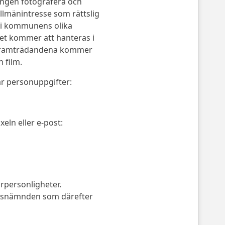
ngen fotografera och
allmänintresse som rättslig
 i kommunens olika
let kommer att hanteras i
 framträdandena kommer
h film.
 personuppgifter:
eln eller e-post:
urpersonligheter.
itidsnämnden som därefter