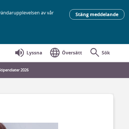
nvändarupplevelsen av vår
Stäng meddelande
volume_up
language
search
Lyssna
Översätt
Sök
Stipendiater 2026