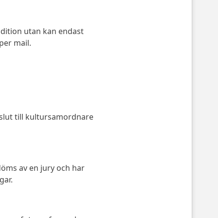
udition utan kan endast
per mail.
slut till kultursamordnare
edöms av en jury och har
gar.