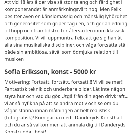
Att vid 18 års ålder visa så stor talang och färdighet i
komponerandet är anmärkningsvärt nog. Men Felix
besitter även en känslomässig och mänsklig lyhördhet
och generositet som griper tag i en, och ger anledning
till hopp och framtidstro för återväxten inom klassisk
komposition. Vi vill uppmuntra Felix att ge sig hän åt
alla sina musikaliska discipliner, och våga fortsätta stå i
både sin ambitiösa, såväl som ödmjuka relation till
musiken
Sofia Eriksson, konst - 5000 kr
Motivering: Fortsätt, fortsätt, fortsätt!!! Vi vill se mer!!
Fantastisk teknik och underbara bilder. Låt inte någon
styra hur och vad du gör. Utgå från din egen drivkraft…
vi är så nyfikna på att se andra motiv och se om du
vågar stanna innan målningen är helt realistisk
(fotografisk)! Kom gärna med i Danderyds Konsthall…
och du är så välkommen att anmäla dig till Danderyds
Konstrunda i höst!