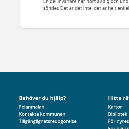
En del invånare har hört av sig och un
sönder. Det är det inte, det är helt enk
Behöver du hjälp?
Hitta rä
Felanmälan
Kartor
Kontakta kommunen
Bibliotek
Tillgänglighetsredogörelse
För hyres
För dig 