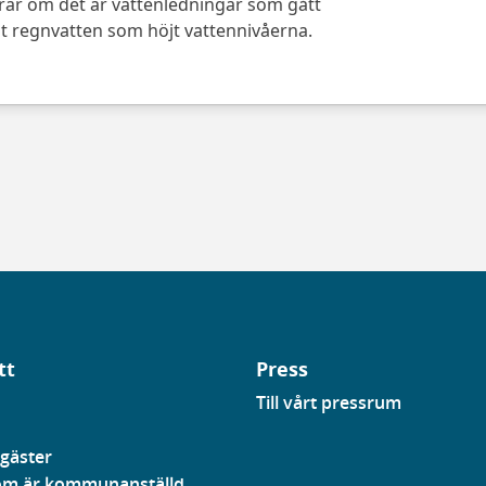
drar om det är vattenledningar som gått
elt regnvatten som höjt vattennivåerna.
tt
Press
Till vårt pressrum
gäster
som är kommunanställd