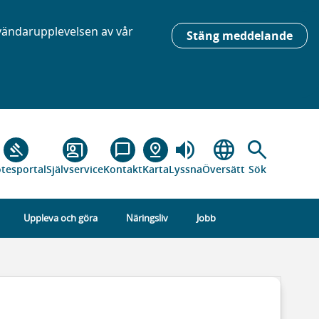
nvändarupplevelsen av vår
Stäng meddelande
volume_up
language
search
gavel
co_present
chat_bubble_outline
pin_drop
tesportal
Självservice
Kontakt
Karta
Lyssna
Översätt
Sök
Uppleva och göra
Näringsliv
Jobb