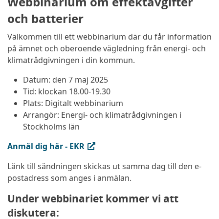
Webbinarium om effektavgifter
och batterier
Välkommen till ett webbinarium där du får information
på ämnet och oberoende vägledning från energi- och
klimatrådgivningen i din kommun.
Datum: den 7 maj 2025
Tid: klockan 18.00-19.30
Plats: Digitalt webbinarium
Arrangör: Energi- och klimatrådgivningen i
Stockholms län
(extern länk, öppnas i ny flik)
Anmäl dig här - EKR
Länk till sändningen skickas ut samma dag till den e-
postadress som anges i anmälan.
Under webbinariet kommer vi att
diskutera: