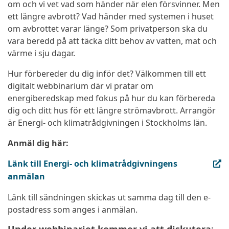
om och vi vet vad som händer när elen försvinner. Men
ett längre avbrott? Vad händer med systemen i huset
om avbrottet varar länge? Som privatperson ska du
vara beredd på att täcka ditt behov av vatten, mat och
värme i sju dagar.
Hur förbereder du dig inför det? Välkommen till ett
digitalt webbinarium där vi pratar om
energiberedskap med fokus på hur du kan förbereda
dig och ditt hus för ett längre strömavbrott. Arrangör
är Energi- och klimatrådgivningen i Stockholms län.
Anmäl dig här:
(extern länk, öppnas i ny flik)
Länk till Energi- och klimatrådgivningens
anmälan
Länk till sändningen skickas ut samma dag till den e-
postadress som anges i anmälan.