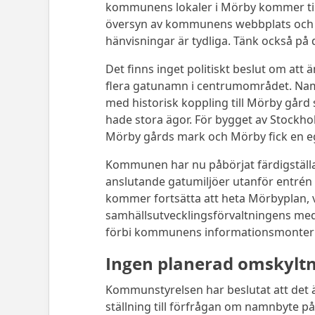
kommunens lokaler i Mörby kommer till 
översyn av kommunens webbplats och and
hänvisningar är tydliga. Tänk också på de
Det finns inget politiskt beslut om att
flera gatunamn i centrumområdet. Nam
med historisk koppling till Mörby gård
hade stora ägor. För bygget av Stockh
Mörby gårds mark och Mörby fick en eg
Kommunen har nu påbörjat färdigställ
anslutande gatumiljöer utanför entrén 
kommer fortsätta att heta Mörbyplan, 
samhällsutvecklingsförvaltningens me
förbi kommunens informationsmonter i
Ingen planerad omskylt
Kommunstyrelsen har beslutat att det ä
ställning till förfrågan om namnbyte 