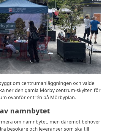
r byggt om centrumanläggningen och valde
ocka ner den gamla Mörby centrum-skylten för
rum ovanför entrén på Mörbyplan.
av namnbytet
formera om namnbytet, men däremot behöver
dra besökare och leveranser som ska till