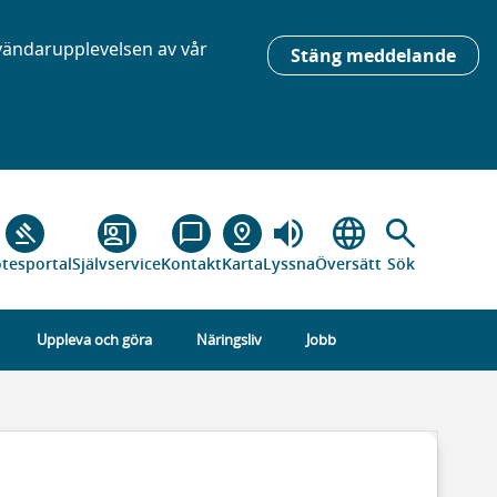
nvändarupplevelsen av vår
Stäng meddelande
volume_up
language
search
gavel
co_present
chat_bubble_outline
pin_drop
tesportal
Självservice
Kontakt
Karta
Lyssna
Översätt
Sök
Uppleva och göra
Näringsliv
Jobb