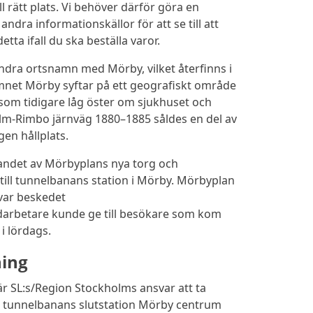
rätt plats. Vi behöver därför göra en
ra informationskällor för att se till att
tta ifall du ska beställa varor.
 ändra ortsnamn med Mörby, vilket återfinns i
net Mörby syftar på ett geografiskt område
 som tidigare låg öster om sjukhuset och
olm-Rimbo järnväg 1880–1885 såldes en del av
en hållplats.
andet av Mörbyplans nya torg och
till tunnelbanans station i Mörby. Mörbyplan
var beskedet
darbetare kunde ge till besökare som kom
 lördags.
ning
r SL:s/Region Stockholms ansvar att ta
på tunnelbanans slutstation Mörby centrum