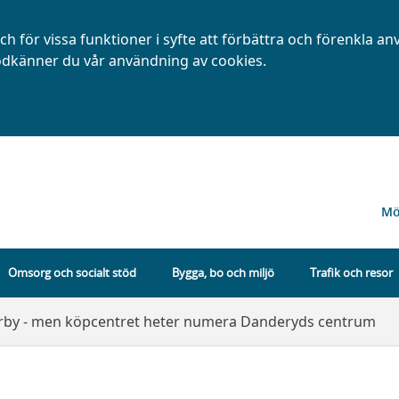
h för vissa funktioner i syfte att förbättra och förenkla a
dkänner du vår användning av cookies.
Mö
Omsorg och socialt stöd
Bygga, bo och miljö
Trafik och resor
örby - men köpcentret heter numera Danderyds centrum