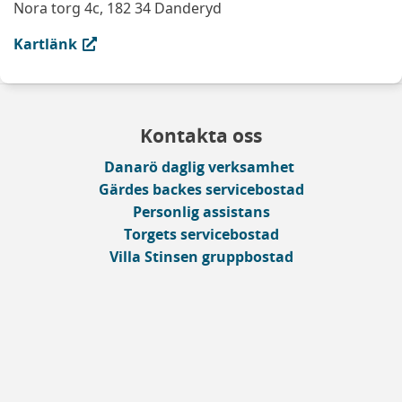
Nora torg 4c, 182 34 Danderyd
(extern länk, öppnas i ny flik)
Kartlänk
Kontakta oss
Danarö daglig verksamhet
Gärdes backes servicebostad
Personlig assistans
Torgets servicebostad
Villa Stinsen gruppbostad