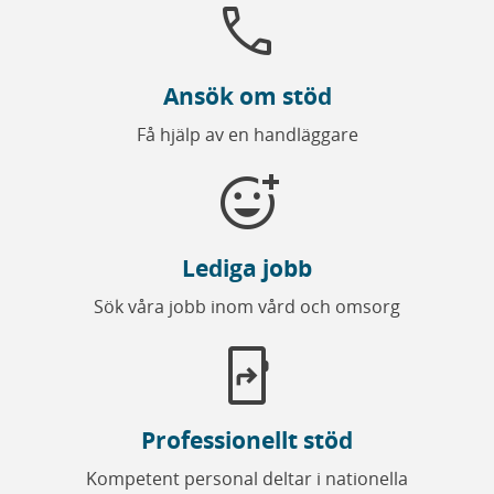
call
Ansök om stöd
Få hjälp av en handläggare
add_reaction
Lediga jobb
Sök våra jobb inom vård och omsorg
app_shortcut
Professionellt stöd
Kompetent personal deltar i nationella