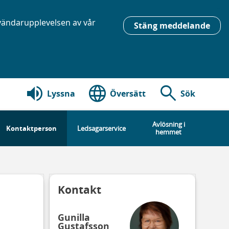
nvändarupplevelsen av vår
Stäng meddelande
volume_up
language
search
Lyssna
Översätt
Sök
Avlösning i
Kontaktperson
Ledsagarservice
hemmet
Kontakt
Gunilla
Gustafsson