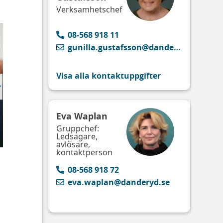
Verksamhetschef
08-568 918 11
gunilla.gustafsson@danderyd.se
Visa alla kontaktuppgifter
Eva Waplan
Gruppchef:
Ledsagare,
avlösare,
kontaktperson
08-568 918 72
i
eva.waplan@danderyd.se