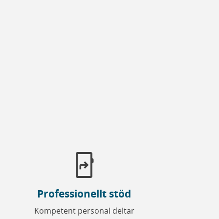
app_shortcut
Professionellt stöd
Kompetent personal deltar