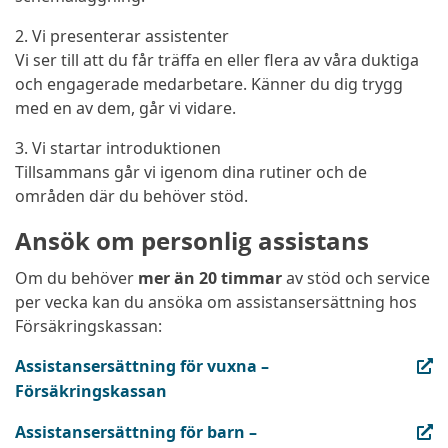
2. Vi presenterar assistenter
Vi ser till att du får träffa en eller flera av våra duktiga
och engagerade medarbetare. Känner du dig trygg
med en av dem, går vi vidare.
3. Vi startar introduktionen
Tillsammans går vi igenom dina rutiner och de
områden där du behöver stöd.
Ansök om personlig assistans
Om du behöver
mer än 20 timmar
av stöd och service
per vecka kan du ansöka om assistansersättning hos
Försäkringskassan:
(extern länk, öppnas i ny flik)
Assistansersättning för vuxna –
Försäkringskassan
(extern länk, öppnas i ny flik)
Assistansersättning för barn –