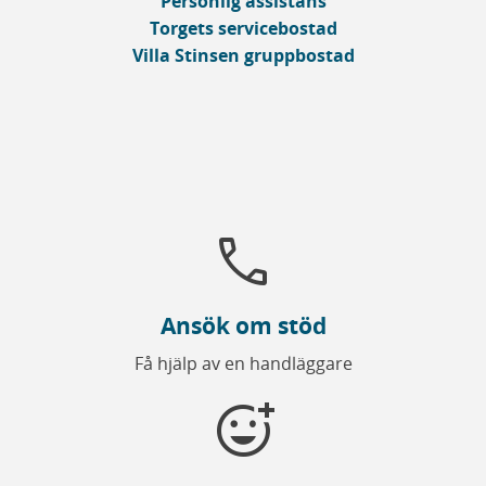
Personlig assistans
Torgets servicebostad
Villa Stinsen gruppbostad
call
Ansök om stöd
Få hjälp av en handläggare
add_reaction