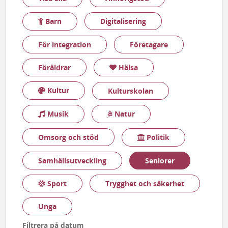
Barn
Digitalisering
För integration
Företagare
Hälsa
Föräldrar
Kultur
Kulturskolan
Musik
Natur
Politik
Omsorg och stöd
Samhällsutveckling
Seniorer
Sport
Trygghet och säkerhet
Unga
Filtrera på datum