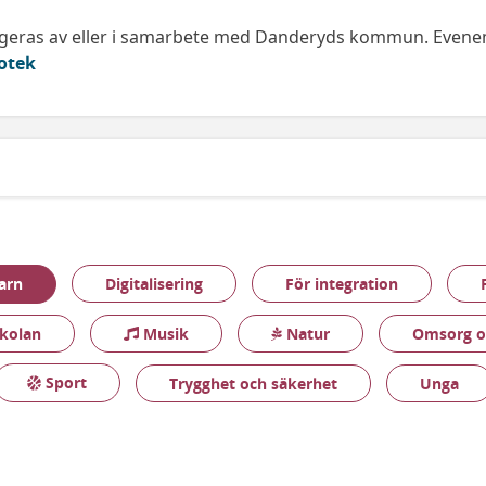
geras av eller i samarbete med Danderyds kommun. Even
otek
arn
Digitalisering
För integration
Musik
Natur
skolan
Omsorg o
Sport
Trygghet och säkerhet
Unga