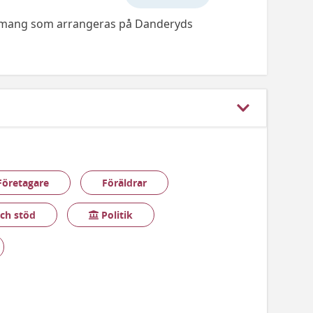
emang som arrangeras på Danderyds
Företagare
Föräldrar
Politik
ch stöd