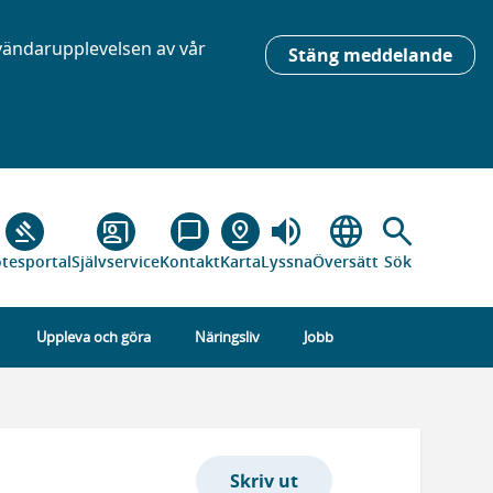
nvändarupplevelsen av vår
Stäng meddelande
volume_up
language
search
gavel
co_present
chat_bubble_outline
pin_drop
tesportal
Självservice
Kontakt
Karta
Lyssna
Översätt
Sök
Uppleva och göra
Näringsliv
Jobb