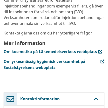
kommer tillsynsansvaret för estetiska
injektionsbehandlingar som exempelvis fillers, gå över
till Inspektionen för vård- och omsorg (IVO).
Verksamheter som redan utför injektionsbehandlingar
behöver anmäla sin verksamhet till IVO.
Kontakta gärna oss om du har ytterligare frågor.
Mer information
(extern länk, öppnas i ny flik)
Om kosmetika på Läkemedelsverkets webbplats
(extern länk, öppnas i ny flik)
Om yrkesmässig hygienisk verksamhet på
Socialstyrelsens webbplats
Kontaktinformation