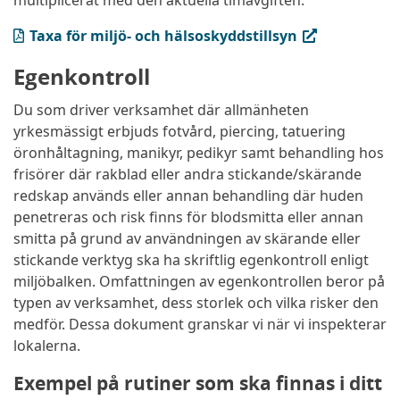
multiplicerat med den aktuella timavgiften.
(PDF, öppnas i ny flik)
Taxa för miljö- och hälsoskyddstillsyn
Egenkontroll
Du som driver verksamhet där allmänheten
yrkesmässigt erbjuds fotvård, piercing, tatuering
öronhåltagning, manikyr, pedikyr samt behandling hos
frisörer där rakblad eller andra stickande/skärande
redskap används eller annan behandling där huden
penetreras och risk finns för blodsmitta eller annan
smitta på grund av användningen av skärande eller
stickande verktyg ska ha skriftlig egenkontroll enligt
miljöbalken. Omfattningen av egenkontrollen beror på
typen av verksamhet, dess storlek och vilka risker den
medför. Dessa dokument granskar vi när vi inspekterar
lokalerna.
Exempel på rutiner som ska finnas i ditt