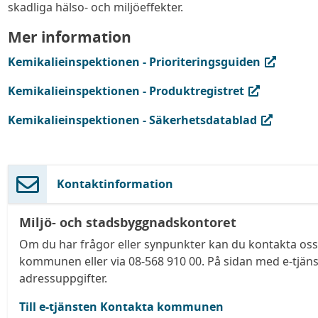
skadliga hälso- och miljöeffekter.
Mer information
(extern länk, öppnas i ny flik)
Kemikalieinspektionen - Prioriteringsguiden
(extern länk, öppnas i ny flik)
Kemikalieinspektionen - Produktregistret
(extern länk, öppnas i ny flik)
Kemikalieinspektionen - Säkerhetsdatablad
Kontaktinformation
Miljö- och stadsbyggnadskontoret
Om du har frågor eller synpunkter kan du kontakta oss 
kommunen eller via 08-568 910 00. På sidan med e-tjäns
adressuppgifter.
Till e-tjänsten Kontakta kommunen