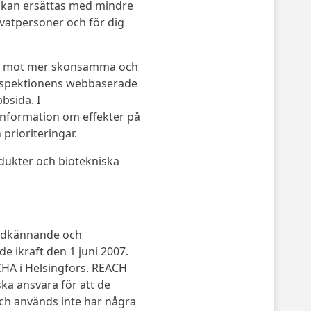
de kan ersättas med mindre
rivatpersoner och för dig
kter mot mer skonsamma och
inspektionens webbaserade
bsida. I
information om effekter på
prioriteringar.
dukter och biotekniska
godkännande och
e ikraft den 1 juni 2007.
HA i Helsingfors. REACH
ska ansvara för att de
ch används inte har några