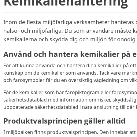
Kemikaliehantering
Inom de flesta miljöfarliga verksamheter hanteras
hälso- och miljöfarliga. Du som användare måste kä
kemikalierna och skydda dig och miljön för onödig
Använd och hantera kemikalier på et
För att kunna använda och hantera dina kemikalier på ett
kunskap om de kemikalier som används. Tack vare märk
och farosymboler får du en översiktlig vägledning om vilk
För de kemikalier som har faropiktogram eller farosymbol
säkerhetsdatablad med information om risker, skyddsåtg
uppdaterade säkerhetsdatablad i nära anslutning till där
Produktvalsprincipen gäller alltid
I miljöbalken finns produktvalsprincipen. Den innebär a