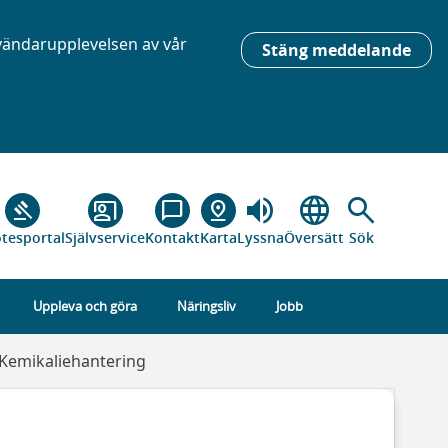
nvändarupplevelsen av vår
Stäng meddelande
volume_up
language
search
gavel
co_present
chat_bubble_outline
pin_drop
tesportal
Självservice
Kontakt
Karta
Lyssna
Översätt
Sök
Uppleva och göra
Näringsliv
Jobb
Kemikaliehantering