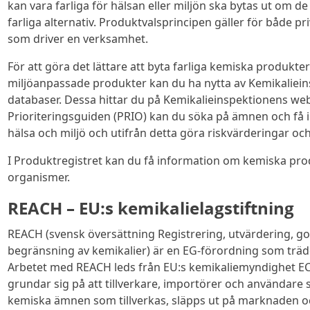
kan vara farliga för hälsan eller miljön ska bytas ut om 
farliga alternativ. Produktvalsprincipen gäller för både p
som driver en verksamhet.
För att göra det lättare att byta farliga kemiska produ
miljöanpassade produkter kan du ha nytta av Kemikalie
databaser. Dessa hittar du på Kemikalieinspektionens web
Prioriteringsguiden (PRIO) kan du söka på ämnen och få 
hälsa och miljö och utifrån detta göra riskvärderingar och 
I Produktregistret kan du få information om kemiska pro
organismer.
REACH – EU:s kemikalielagstiftning
REACH (svensk översättning Registrering, utvärdering, 
begränsning av kemikalier) är en EG-förordning som trädd
Arbetet med REACH leds från EU:s kemikaliemyndighet EC
grundar sig på att tillverkare, importörer och användare 
kemiska ämnen som tillverkas, släpps ut på marknaden o