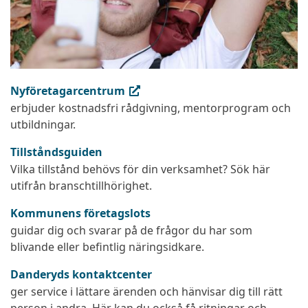
(extern länk, öppnas i ny flik)
Nyföretagarcentrum
erbjuder kostnadsfri rådgivning, mentorprogram och
utbildningar.
Tillståndsguiden
Vilka tillstånd behövs för din verksamhet? Sök här
utifrån branschtillhörighet.
Kommunens företagslots
guidar dig och svarar på de frågor du har som
blivande eller befintlig näringsidkare.
Danderyds kontaktcenter
ger service i lättare ärenden och hänvisar dig till rätt