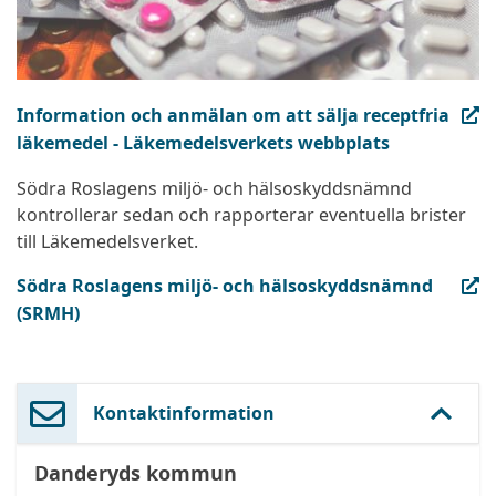
(extern länk, öppnas i ny flik)
Information och anmälan om att sälja receptfria
läkemedel - Läkemedelsverkets webbplats
Södra Roslagens miljö- och hälsoskyddsnämnd
kontrollerar sedan och rapporterar eventuella brister
till Läkemedelsverket.
(extern länk, öppnas i ny flik)
Södra Roslagens miljö- och hälsoskyddsnämnd
(SRMH)
Kontaktinformation
Danderyds kommun