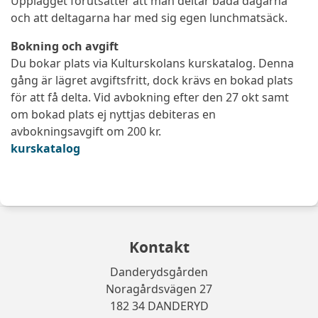
Upplägget förutsätter att man deltar båda dagarna
och att deltagarna har med sig egen lunchmatsäck.
Bokning och avgift
Du bokar plats via Kulturskolans kurskatalog. Denna
gång är lägret avgiftsfritt, dock krävs en bokad plats
för att få delta. Vid avbokning efter den 27 okt samt
om bokad plats ej nyttjas debiteras en
avbokningsavgift om 200 kr.
(extern länk, öppnas i ny flik)
kurskatalog
Kontakt
Danderydsgården
Noragårdsvägen 27
182 34 DANDERYD