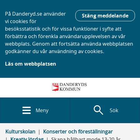
På Danderyd.se använder
Stäng meddelande
vi cookies för
besöksstatistik och för vissa funktioner i syfte att
förbättra och förenkla användarupplevelsen av vår
webbplats. Genom att fortsätta använda webbplatsen
godkänner du vår användning av cookies.
Läs om webbplatsen
search
Meny
Sök
Kulturskolan
Konserter och föreställningar
Kreativ lördag
Skapa hållbart mode 13-20 år