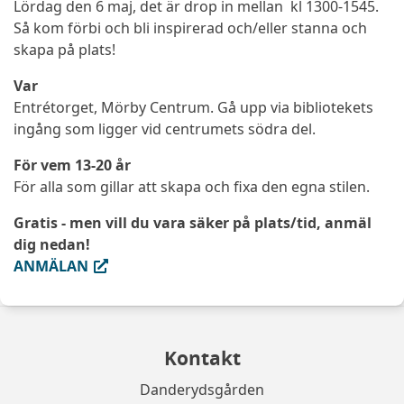
Lördag den 6 maj, det är drop in mellan kl 1300-1545.
Så kom förbi och bli inspirerad och/eller stanna och
skapa på plats!
Var
Entrétorget, Mörby Centrum. Gå upp via bibliotekets
ingång som ligger vid centrumets södra del.
För vem 13-20 år
För alla som gillar att skapa och fixa den egna stilen.
Gratis - men vill du vara säker på plats/tid, anmäl
dig nedan!
(extern länk, öppnas i ny flik)
ANMÄLAN
Kontakt
Danderydsgården