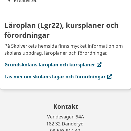
Kreativitet
Läroplan (Lgr22), kursplaner och
förordningar
På Skolverkets hemsida finns mycket information om
skolans uppdrag, läroplaner och förordningar.
(extern länk, öppnas i ny flik)
Grundskolans läroplan och kursplaner
(extern länk, öppnas i ny flik)
Läs mer om skolans lagar och förordningar
Kontakt
Vendevägen 94A
182 32 Danderyd
08-568 914 40