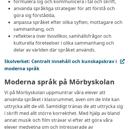
formulera sig och kommunicera i tal och skrift,
använda språkliga strategier för att förstå och
göra sig förstådda,
anpassa språket efter olika syften, mottagare och
sammanhang, och
reflektera över livsvillkor, samhällsfrågor och
kulturella företeelser i olika sammanhang och
delar av världen där språket används.
(extern länk, öppnas i ny flik)
Skolverket: Centralt innehåll och kunskapskrav i
moderna språk
Moderna språk på Mörbyskolan
Vi på Mörbyskolan uppmuntrar våra elever att
använda språket i klassrummet, även om de inte kan
uttrycka allt de vill. Samtidigt tränas de att uttrycka sig
i skrift med allt större korrekthet. Med hjälp av bland
annat musik och film strävar vi efter att göra våra
elever medvetna om och intresserade av