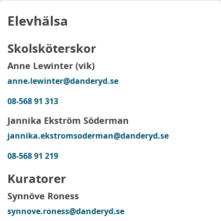
Elevhälsa
Skolsköterskor
Anne Lewinter (vik)
anne.lewinter@danderyd.se
08-568 91 313
Jannika Ekström Söderman
jannika.ekstromsoderman@danderyd.se
08-568 91 219
Kuratorer
Synnöve Roness
synnove.roness@danderyd.se