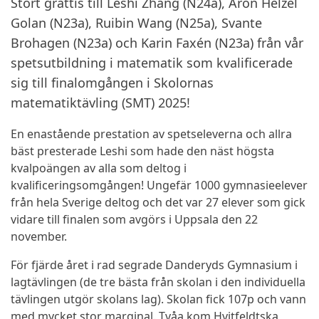
Stort grattis till Leshi Zhang (N24a), Aron Helzel
Golan (N23a), Ruibin Wang (N25a), Svante
Brohagen (N23a) och Karin Faxén (N23a) från vår
spetsutbildning i matematik som kvalificerade
sig till finalomgången i Skolornas
matematiktävling (SMT) 2025!
En enastående prestation av spetseleverna och allra
bäst presterade Leshi som hade den näst högsta
kvalpoängen av alla som deltog i
kvalificeringsomgången! Ungefär 1000 gymnasieelever
från hela Sverige deltog och det var 27 elever som gick
vidare till finalen som avgörs i Uppsala den 22
november.
För fjärde året i rad segrade Danderyds Gymnasium i
lagtävlingen (de tre bästa från skolan i den individuella
tävlingen utgör skolans lag). Skolan fick 107p och vann
med mycket stor marginal. Tvåa kom Hvitfeldtska