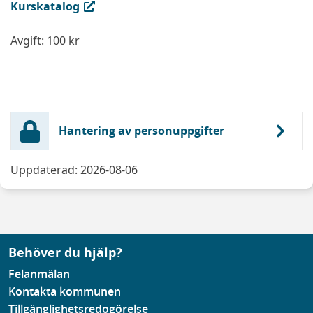
(extern länk, öppnas i ny flik)
Kurskatalog
Avgift: 100 kr
Hantering av personuppgifter
Uppdaterad: 2026-08-06
Behöver du hjälp?
Felanmälan
Kontakta kommunen
Tillgänglighetsredogörelse