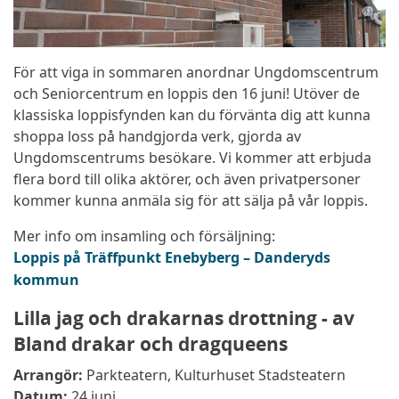
För att viga in sommaren anordnar Ungdomscentrum
och Seniorcentrum en loppis den 16 juni! Utöver de
klassiska loppisfynden kan du förvänta dig att kunna
shoppa loss på handgjorda verk, gjorda av
Ungdomscentrums besökare. Vi kommer att erbjuda
flera bord till olika aktörer, och även privatpersoner
kommer kunna anmäla sig för att sälja på vår loppis.
Mer info om insamling och försäljning:
Loppis på Träffpunkt Enebyberg – Danderyds
kommun
Lilla jag och drakarnas drottning - av
Bland drakar och dragqueens
Arrangör:
Parkteatern, Kulturhuset Stadsteatern
Datum:
24 juni