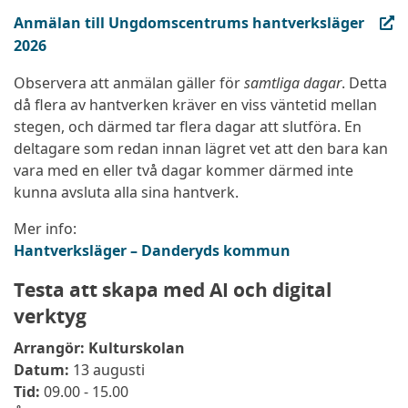
(extern länk, öppnas i ny flik)
Anmälan till Ungdomscentrums hantverksläger
2026
Observera att anmälan gäller för
samtliga dagar
. Detta
då flera av hantverken kräver en viss väntetid mellan
stegen, och därmed tar flera dagar att slutföra. En
deltagare som redan innan lägret vet att den bara kan
vara med en eller två dagar kommer därmed inte
kunna avsluta alla sina hantverk.
Mer info:
Hantverksläger – Danderyds kommun
Testa att skapa med AI och digital
verktyg
Arrangör:
Kulturskolan
Datum:
13 augusti
Tid:
09.00 - 15.00