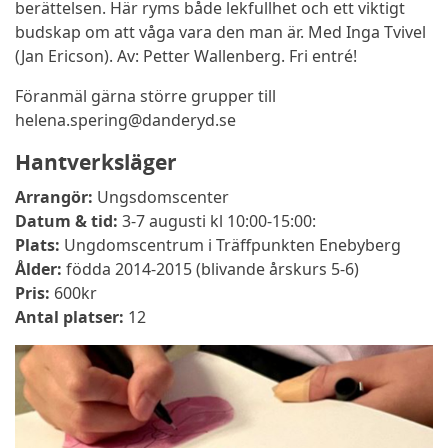
berättelsen. Här ryms både lekfullhet och ett viktigt
budskap om att våga vara den man är. Med Inga Tvivel
(Jan Ericson).
Av: Petter Wallenberg.
Fri entré!
Föranmäl gärna större grupper till
helena.spering@danderyd.se
Hantverksläger
Arrangör:
Ungsdomscenter
Datum & tid:
3-7 augusti kl 10:00-15:00:
Plats:
Ungdomscentrum i Träffpunkten Enebyberg
Ålder:
födda 2014-2015 (blivande årskurs 5-6)
Pris:
600kr
Antal platser:
12