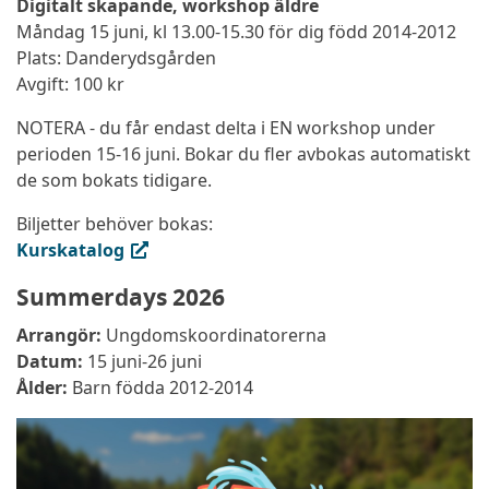
Digitalt skapande, workshop äldre
Måndag 15 juni, kl 13.00-15.30 för dig född 2014-2012
Plats: Danderydsgården
Avgift: 100 kr
NOTERA - du får endast delta i EN workshop under
perioden 15-16 juni. Bokar du fler avbokas automatiskt
de som bokats tidigare.
Biljetter behöver bokas:
(extern länk, öppnas i ny flik)
Kurskatalog
Summerdays 2026
Arrangör:
Ungdomskoordinatorerna
Datum:
15 juni-26 juni
Ålder:
Barn födda 2012-2014