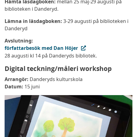
Hämta läsdagboken:
mellan 25 maj-29 augusti på
biblioteken i Danderyd.
Lämna in läsdagboken:
3-29 augusti på biblioteken i
Danderyd
Avslutning:
(extern länk, öppnas i ny flik)
författarbesök med Dan Höjer
28 augusti kl 14 på Danderyds bibliotek.
Digital teckning/måleri workshop
Arrangör:
Danderyds kulturskola
Datum:
15 juni