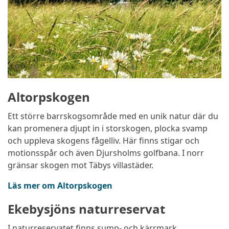
Altorpskogen
Ett större barrskogsområde med en unik natur där du
kan promenera djupt in i storskogen, plocka svamp
och uppleva skogens fågelliv. Här finns stigar och
motionsspår och även Djursholms golfbana. I norr
gränsar skogen mot Täbys villastäder.
Läs mer om Altorpskogen
Ekebysjöns naturreservat
I naturreservatet finns sump- och kärrmark,