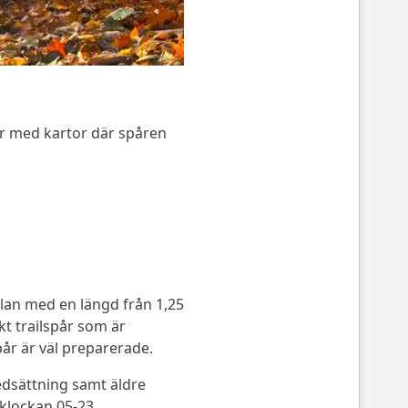
ar med kartor där spåren
llan med en längd från 1,25
kt trailspår som är
pår är väl preparerade.
edsättning samt äldre
 klockan 05-23.