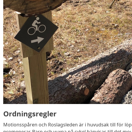
Ordningsregler
Motionsspåren och Roslagsleden är i huvudsak till för lö
promenerar. Barn och vuxna på cykel hänvisas till det mo