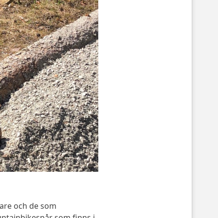
pare och de som
untainbikespår som finns i