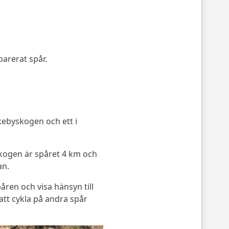
parerat spår.
kebyskogen och ett i
yskogen är spåret 4 km och
an.
åren och visa hänsyn till
 att cykla på andra spår