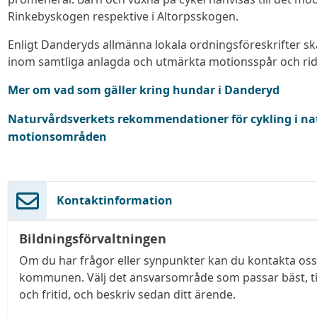
Rinkebyskogen respektive i Altorpsskogen.
Enligt Danderyds allmänna lokala ordningsföreskrifter s
inom samtliga anlagda och utmärkta motionsspår och ri
Mer om vad som gäller kring hundar i Danderyd
(extern länk, öppnas i ny flik)
Naturvårdsverkets rekommendationer för cykling i na
motionsområden
Kontaktinformation
Bildningsförvaltningen
Om du har frågor eller synpunkter kan du kontakta oss 
kommunen. Välj det ansvarsområde som passar bäst, till
och fritid, och beskriv sedan ditt ärende.