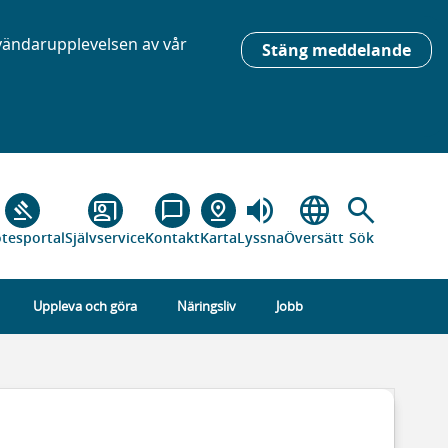
nvändarupplevelsen av vår
Stäng meddelande
volume_up
language
search
gavel
co_present
chat_bubble_outline
pin_drop
tesportal
Självservice
Kontakt
Karta
Lyssna
Översätt
Sök
Uppleva och göra
Näringsliv
Jobb