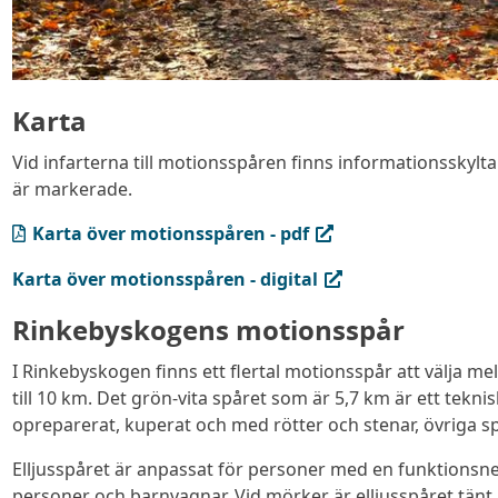
Karta
Vid infarterna till motionsspåren finns informationsskylt
är markerade.
(PDF, öppnas i ny flik)
Karta över motionsspåren - pdf
(extern länk, öppnas i ny flik)
Karta över motionsspåren - digital
Rinkebyskogens motionsspår
I Rinkebyskogen finns ett flertal motionsspår att välja me
till 10 km. Det grön-vita spåret som är 5,7 km är ett teknis
opreparerat, kuperat och med rötter och stenar, övriga s
Elljusspåret är anpassat för personer med en funktionsn
personer och barnvagnar. Vid mörker är elljusspåret tänt