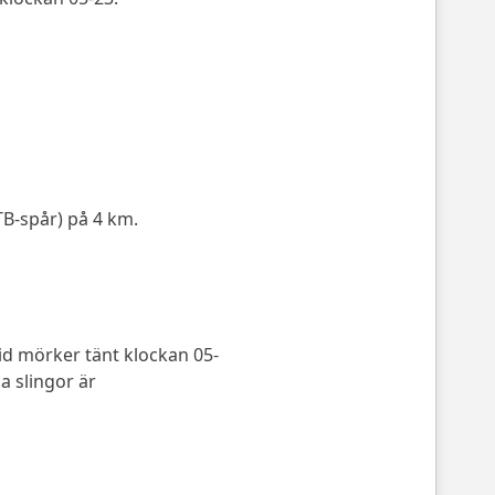
B-spår) på 4 km.
 vid mörker tänt klockan 05-
a slingor är