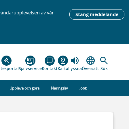
nvändarupplevelsen av vår
Stäng meddelande
volume_up
language
search
gavel
co_present
chat_bubble_outline
pin_drop
tesportal
Självservice
Kontakt
Karta
Lyssna
Översätt
Sök
Uppleva och göra
Näringsliv
Jobb