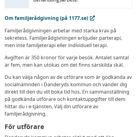
(extern länk, öppnas i ny flik)
Om familjerådgivning (på 1177.se)
Familjerådgivningen arbetar med starka krav på
sekretess. Familjerådgivningen erbjuder parterapi,
men inte familjeterapi eller individuell terapi.
Avgiften är 350 kronor för varje besök. Antalet samtal
är fem, men kan utökas om det finns särskilda skäl.
Du kan välja någon av de utförare som är godkända av
socialnämnden i Danderyds kommun och vänder dig
direkt till den du vill boka tid hos. En sammanställning
på godkända utförare och kontaktuppgifter till dem
hittar du i e-tjänsten, Välj din utförare av
familjerådgivning.
För utförare