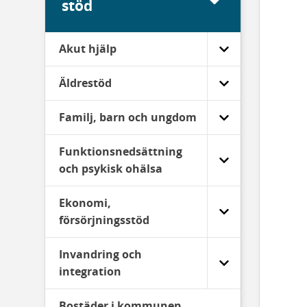
stöd
Akut hjälp
Äldrestöd
Familj, barn och ungdom
Funktionsnedsättning
och psykisk ohälsa
Ekonomi,
försörjningsstöd
Invandring och
integration
Bostäder i kommunen