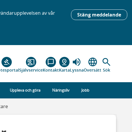
nvändarupplevelsen av vår
Stäng meddelande
volume_up
language
search
gavel
co_present
chat_bubble_outline
pin_drop
tesportal
Självservice
Kontakt
Karta
Lyssna
Översätt
Sök
Uppleva och göra
Näringsliv
Jobb
tare