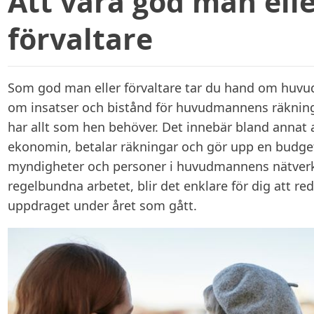
Att vara god man ell
förvaltare
Som god man eller förvaltare tar du hand om hu
om insatser och bistånd för huvudmannens räkning
har allt som hen behöver. Det innebär bland annat 
ekonomin, betalar räkningar och gör upp en budge
myndigheter och personer i huvudmannens nätver
regelbundna arbetet, blir det enklare för dig att r
uppdraget under året som gått.