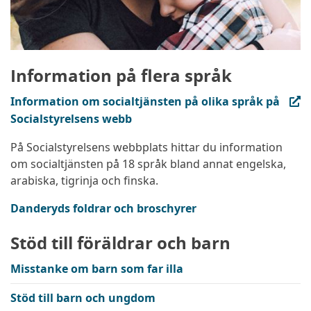
Information på flera språk
(extern länk, öppnas i ny flik)
Information om socialtjänsten på olika språk på
Socialstyrelsens webb
På Socialstyrelsens webbplats hittar du information
om socialtjänsten på 18 språk bland annat engelska,
arabiska, tigrinja och finska.
Danderyds foldrar och broschyrer
Stöd till föräldrar och barn
Misstanke om barn som far illa
Stöd till barn och ungdom