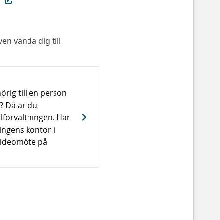
g
en vända dig till
rig till en person
? Då är du
lförvaltningen. Har
ningens kontor i
 videomöte på