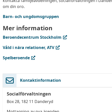
kontakta familjeavdelningen, socialförvaltningen i Dand
om din oro.
Barn- och ungdomsgruppen
Mer information
(extern länk, öppnas i ny flik)
Beroendecentrum Stockholm
(extern länk, öppnas i ny flik)
Våld i nära relationer, ATV
(extern länk, öppnas i ny flik)
Spelberoende
Kontaktinformation
Socialförvaltningen
Box 28, 182 11 Danderyd
Mottagning av nya ärenden