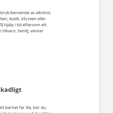
t bruk/beroende av alkohol,
len, Audit, eScreen eller
å hjälp i tid eftersom ett
illvaro, familj, vänner
kadligt
t barnet far illa, bör du