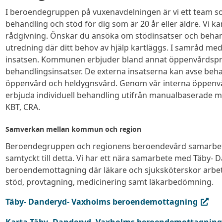
I beroendegruppen på vuxenavdelningen är vi ett team s
behandling och stöd för dig som är 20 år eller äldre. Vi 
rådgivning. Önskar du ansöka om stödinsatser och beha
utredning där ditt behov av hjälp kartläggs. I samråd me
insatsen. Kommunen erbjuder bland annat öppenvårdspr
behandlingsinsatser. De externa insatserna kan avse beh
öppenvård och heldygnsvård. Genom vår interna öppenvå
erbjuda individuell behandling utifrån manualbaserade 
KBT, CRA.
Samverkan mellan kommun och
region
Beroendegruppen och regionens beroendevård samarbet
samtyckt till detta. Vi har ett nära samarbete med Täby-
beroendemottagning där läkare och sjuksköterskor arbet
stöd, provtagning, medicinering samt läkarbedömning.
(extern länk, öppnas i ny flik)
Täby- Danderyd- Vaxholms beroendemottagning
(extern länk, öppnas i ny flik)