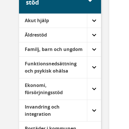
stöd
Akut hjälp
Äldrestöd
Familj, barn och ungdom
Funktionsnedsättning
och psykisk ohälsa
Ekonomi,
försörjningsstöd
Invandring och
integration
Bostäder i kommunen