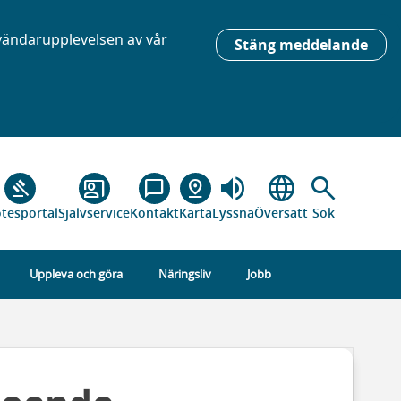
nvändarupplevelsen av vår
Stäng meddelande
volume_up
language
search
gavel
co_present
chat_bubble_outline
pin_drop
tesportal
Självservice
Kontakt
Karta
Lyssna
Översätt
Sök
Uppleva och göra
Näringsliv
Jobb