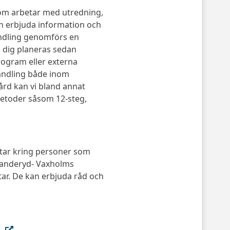
om arbetar med utredning,
kan erbjuda information och
ndling genomförs en
d dig planeras sedan
ogram eller externa
andling både inom
rd kan vi bland annat
metoder såsom 12-steg,
ar kring personer som
 Danderyd- Vaxholms
ar. De kan erbjuda råd och