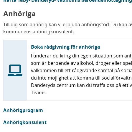
Karta Täby- Danderyd- Vaxholms beroendemottagnin
Anhöriga
Till dig som anhörig kan vi erbjuda anhörigstöd. Du kan äv
kommunens anhörigkonsulent.
Boka rådgivning för anhöriga
Funderar du kring din egen situation som anhö
som är beroende av alkohol, droger eller spel
välkommen till ett rådgivande samtal på socia
du inte möjlighet att komma till socialförvalt
Danderyds centrum kan du träffa oss på ett
Teams.
Anhörigprogram
Anhörigkonsulent