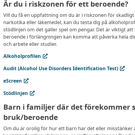
Är du i riskzonen för ett beroende?
Vill du få en uppfattning om du är i riskzonen för skadlig
narkotika eller läkemedel, kan du testa dig på alkoholprofi
stödlinjen om det gäller spel om pengar. Det är viktigt att f
beroende i förlängningen kan komma att påverka hela din t
och arbete eller studier.
(extern länk, öppnas i ny flik)
Alkoholprofilen
(extern länk, öppnas i ny flik)
Audit (Alcohol Use Disorders Identification Test)
(extern länk, öppnas i ny flik)
eScreen
(extern länk, öppnas i ny flik)
Stödlinjen
Barn i familjer där det förekommer s
bruk/beroende
Om du är orolig för hur ett barn har det eller misstänker at