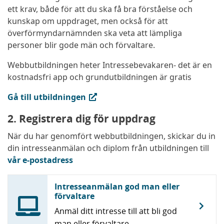
ett krav, både för att du ska få bra förståelse och
kunskap om uppdraget, men också för att
överförmyndarnämnden ska veta att lämpliga
personer blir gode män och förvaltare.
Webbutbildningen heter Intressebevakaren- det är en
kostnadsfri app och grundutbildningen är gratis
(extern länk, öppnas i ny flik)
Gå till utbildningen
2. Registrera dig för uppdrag
När du har genomfört webbutbildningen, skickar du in
din intresseanmälan och diplom från utbildningen till
vår e-postadress
Intresseanmälan god man eller
förvaltare
Anmäl ditt intresse till att bli god
man eller förvaltare.