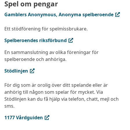
Spel om pengar
(extern länk, öppnas i ny flik)
Gamblers Anonymous, Anonyma spelberoende
Ett stödförening för spelmissbrukare.
(extern länk, öppnas i ny flik)
Spelberoendes riksförbund
En sammanslutning av olika föreningar för
spelberoende och anhöriga.
(extern länk, öppnas i ny flik)
Stödlinjen
För dig som är orolig över ditt spelande eller är
anhörig till någon som spelar för mycket. Via
Stödlinjen kan du få hjälp via telefon, chatt, mejl och
sms.
(extern länk, öppnas i ny flik)
1177 Vårdguiden