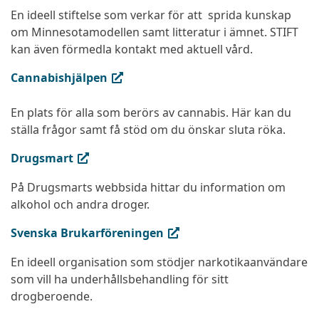
En ideell stiftelse som verkar för att sprida kunskap
om Minnesotamodellen samt litteratur i ämnet. STIFT
kan även förmedla kontakt med aktuell vård.
(extern länk, öppnas i ny flik)
Cannabishjälpen
En plats för alla som berörs av cannabis. Här kan du
ställa frågor samt få stöd om du önskar sluta röka.
(extern länk, öppnas i ny flik)
Drugsmart
På Drugsmarts webbsida hittar du information om
alkohol och andra droger.
(extern länk, öppnas i ny flik)
Svenska Brukarföreningen
En ideell organisation som stödjer narkotikaanvändare
som vill ha underhållsbehandling för sitt
drogberoende.