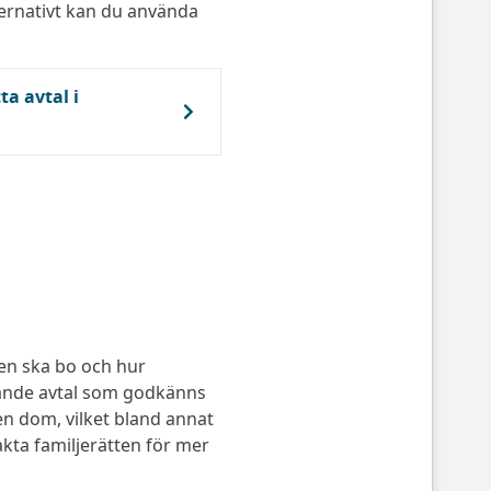
ternativt kan du använda
a avtal i
en ska bo och hur
ndande avtal som godkänns
en dom, vilket bland annat
akta familjerätten för mer