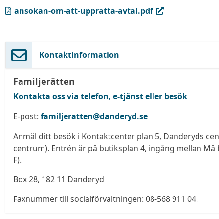
(PDF, öppnas i ny flik)
ansokan-om-att-uppratta-avtal.pdf
Kontaktinformation
Familjerätten
Kontakta oss via telefon, e-tjänst eller besök
E-post:
familjeratten@danderyd.se
Anmäl ditt besök i Kontaktcenter plan 5, Danderyds ce
centrum). Entrén är på butiksplan 4, ingång mellan Må 
F).
Box 28, 182 11 Danderyd
Faxnummer till socialförvaltningen: 08-568 911 04.