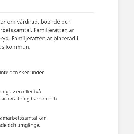
gor om vårdnad, boende och
rbetssamtal. Familjerätten är
yd. Familjerätten är placerad i
yds kommun.
 inte och sker under
ing av en eller två
amarbeta kring barnen och
 samarbetssamtal kan
oende och umgänge.