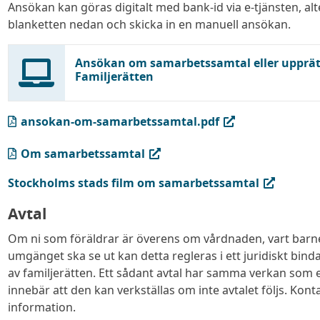
Ansökan kan göras digitalt med bank-id via e-tjänsten, al
blanketten nedan och skicka in en manuell ansökan.
Ansökan om samarbetssamtal eller upprätt
Familjerätten
(PDF, öppnas i ny flik)
ansokan-om-samarbetssamtal.pdf
(PDF, öppnas i ny flik)
Om samarbetssamtal
(extern länk, öppnas i ny flik)
Stockholms stads film om samarbetssamtal
Avtal
Om ni som föräldrar är överens om vårdnaden, vart barn
umgänget ska se ut kan detta regleras i ett juridiskt bi
av familjerätten. Ett sådant avtal har samma verkan som 
innebär att den kan verkställas om inte avtalet följs. Kont
information.