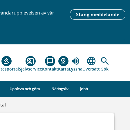
nvändarupplevelsen av vår
Stäng meddelande
volume_up
language
search
gavel
co_present
chat_bubble_outline
pin_drop
tesportal
Självservice
Kontakt
Karta
Lyssna
Översätt
Sök
Uppleva och göra
Näringsliv
Jobb
tal