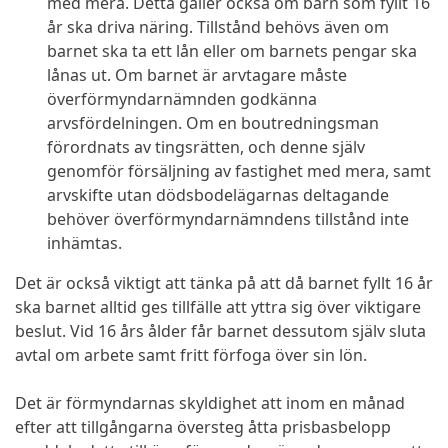
med mera. Detta gäller också om barn som fyllt 16
år ska driva näring. Tillstånd behövs även om
barnet ska ta ett lån eller om barnets pengar ska
lånas ut. Om barnet är arvtagare måste
överförmyndarnämnden godkänna
arvsfördelningen. Om en boutredningsman
förordnats av tingsrätten, och denne själv
genomför försäljning av fastighet med mera, samt
arvskifte utan dödsbodelägarnas deltagande
behöver överförmyndarnämndens tillstånd inte
inhämtas.
Det är också viktigt att tänka på att då barnet fyllt 16 år
ska barnet alltid ges tillfälle att yttra sig över viktigare
beslut. Vid 16 års ålder får barnet dessutom själv sluta
avtal om arbete samt fritt förfoga över sin lön.
Det är förmyndarnas skyldighet att inom en månad
efter att tillgångarna översteg åtta prisbasbelopp