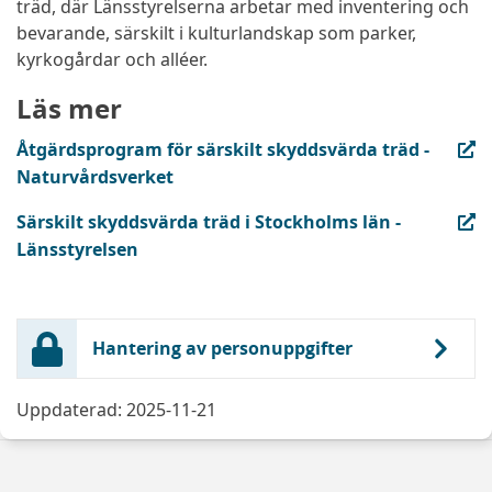
träd, där Länsstyrelserna arbetar med inventering och
bevarande, särskilt i kulturlandskap som parker,
kyrkogårdar och alléer.
Läs mer
(extern länk, öppnas i ny flik)
Åtgärdsprogram för särskilt skyddsvärda träd -
Naturvårdsverket
(extern länk, öppnas i ny flik)
Särskilt skyddsvärda träd i Stockholms län -
Länsstyrelsen
Hantering av personuppgifter
Uppdaterad: 2025-11-21