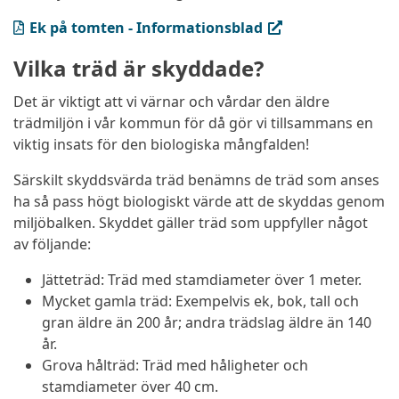
(PDF, öppnas i ny flik)
Ek på tomten - Informationsblad
Vilka träd är skyddade?
Det är viktigt att vi värnar och vårdar den äldre
trädmiljön i vår kommun för då gör vi tillsammans en
viktig insats för den biologiska mångfalden!
Särskilt skyddsvärda träd benämns de träd som anses
ha så pass högt biologiskt värde att de skyddas genom
miljöbalken. Skyddet gäller träd som uppfyller något
av följande:
Jätteträd: Träd med stamdiameter över 1 meter.
Mycket gamla träd: Exempelvis ek, bok, tall och
gran äldre än 200 år; andra trädslag äldre än 140
år.
Grova hålträd: Träd med håligheter och
stamdiameter över 40 cm.