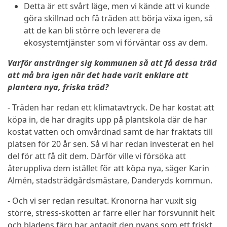
Detta är ett svårt läge, men vi kände att vi kunde
göra skillnad och få träden att börja växa igen, så
att de kan bli större och leverera de
ekosystemtjänster som vi förväntar oss av dem.
Varför anstränger sig kommunen så att få dessa träd
att må bra igen när det hade varit enklare att
plantera nya, friska träd?
- Träden har redan ett klimatavtryck. De har kostat att
köpa in, de har dragits upp på plantskola där de har
kostat vatten och omvårdnad samt de har fraktats till
platsen för 20 år sen. Så vi har redan investerat en hel
del för att få dit dem. Därför ville vi försöka att
återuppliva dem istället för att köpa nya, säger Karin
Almén, stadsträdgårdsmästare, Danderyds kommun.
- Och vi ser redan resultat. Kronorna har vuxit sig
större, stress-skotten är färre eller har försvunnit helt
och bladens färg har antagit den nyans som ett friskt