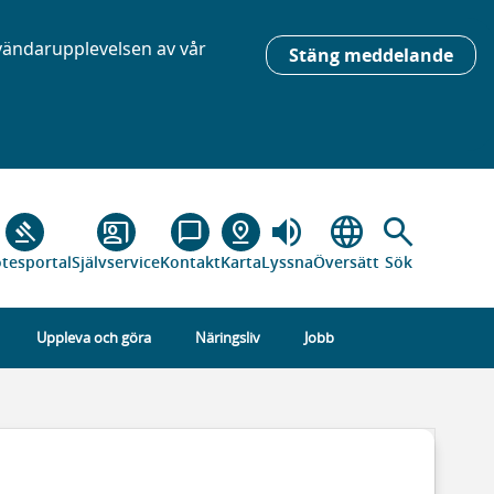
nvändarupplevelsen av vår
Stäng meddelande
volume_up
language
search
gavel
co_present
chat_bubble_outline
pin_drop
tesportal
Självservice
Kontakt
Karta
Lyssna
Översätt
Sök
Uppleva och göra
Näringsliv
Jobb