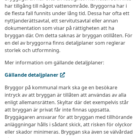
har tillgång till något vattenområde. Bryggorna har i
de flesta fall funnits under lång tid. Dessa har ofta ett
nyttjanderättsavtal, ett servitutsavtal eller annan
dokumentation som visar på rättigheten att ha
bryggan där. Om detta saknas är bryggan otillåten. För
en del av bryggorna finns detaljplaner som reglerar
storlek och utformning.
Mer information om gällande detaljplaner:
(extern länk, öppnas i ny flik)
Gällande detaljplaner
Bryggor på kommunal mark ska ge en besökare
intryck av att bryggan är tillåten att användas av alla
enligt allemansrätten. Skyltar där det exempelvis står
att bryggan är privat får inte finnas uppsatta.
Bryggägaren ansvarar för att bryggan med tillhörande
anläggningar hålls i sådant skick, att risken för olyckor
eller skador minimeras. Bryggan ska även se välvårdad