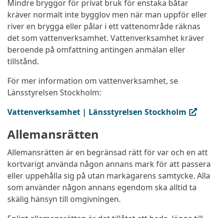
Mindre bryggor för privat bruk för enstaka båtar
kräver normalt inte bygglov men när man uppför eller
river en brygga eller pålar i ett vattenområde räknas
det som vattenverksamhet. Vattenverksamhet kräver
beroende på omfattning antingen anmälan eller
tillstånd.
För mer information om vattenverksamhet, se
Länsstyrelsen Stockholm:
(extern länk, öppnas i ny flik)
Vattenverksamhet | Länsstyrelsen Stockholm
Allemansrätten
Allemansrätten är en begränsad rätt för var och en att
kortvarigt använda någon annans mark för att passera
eller uppehålla sig på utan markägarens samtycke. Alla
som använder någon annans egendom ska alltid ta
skälig hänsyn till omgivningen.