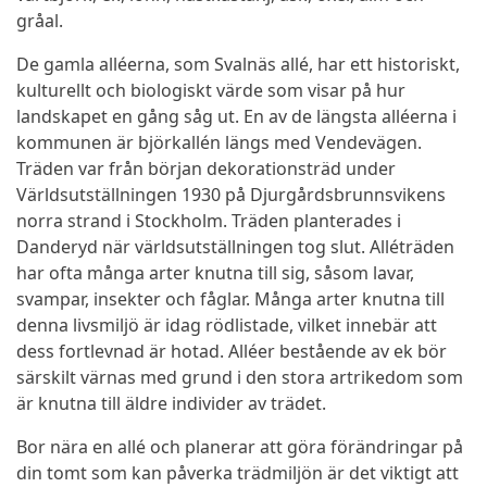
gråal.
De gamla alléerna, som Svalnäs allé, har ett historiskt,
kulturellt och biologiskt värde som visar på hur
landskapet en gång såg ut. En av de längsta alléerna i
kommunen är björkallén längs med Vendevägen.
Träden var från början dekorationsträd under
Världsutställningen 1930 på Djurgårdsbrunnsvikens
norra strand i Stockholm. Träden planterades i
Danderyd när världsutställningen tog slut. Alléträden
har ofta många arter knutna till sig, såsom lavar,
svampar, insekter och fåglar. Många arter knutna till
denna livsmiljö är idag rödlistade, vilket innebär att
dess fortlevnad är hotad. Alléer bestående av ek bör
särskilt värnas med grund i den stora artrikedom som
är knutna till äldre individer av trädet.
Bor nära en allé och planerar att göra förändringar på
din tomt som kan påverka trädmiljön är det viktigt att