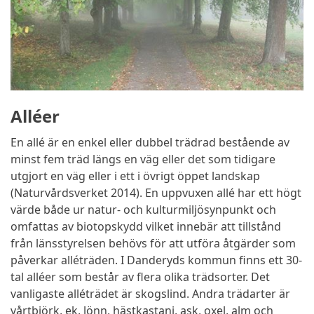
Alléer
En allé är en enkel eller dubbel trädrad bestående av
minst fem träd längs en väg eller det som tidigare
utgjort en väg eller i ett i övrigt öppet landskap
(Naturvårdsverket 2014). En uppvuxen allé har ett högt
värde både ur natur- och kulturmiljösynpunkt och
omfattas av biotopskydd vilket innebär att tillstånd
från länsstyrelsen behövs för att utföra åtgärder som
påverkar alléträden. I Danderyds kommun finns ett 30-
tal alléer som består av flera olika trädsorter. Det
vanligaste alléträdet är skogslind. Andra trädarter är
vårtbjörk, ek, lönn, hästkastanj, ask, oxel, alm och