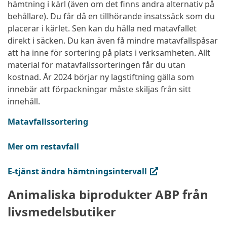
hämtning i kärl (även om det finns andra alternativ på
behållare). Du får då en tillhörande insatssäck som du
placerar i kärlet. Sen kan du hälla ned matavfallet
direkt i säcken. Du kan även få mindre matavfallspåsar
att ha inne för sortering på plats i verksamheten. Allt
material för matavfallssorteringen får du utan
kostnad. År 2024 börjar ny lagstiftning gälla som
innebär att förpackningar måste skiljas från sitt
innehåll.
Matavfallssortering
Mer om restavfall
(extern länk, öppnas i ny flik)
E-tjänst ändra hämtningsintervall
Animaliska biprodukter ABP från
livsmedelsbutiker