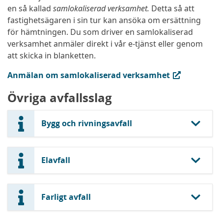
en så kallad
samlokaliserad verksamhet.
Detta så att
fastighetsägaren i sin tur kan ansöka om ersättning
för hämtningen. Du som driver en samlokaliserad
verksamhet anmäler direkt i vår e-tjänst eller genom
att skicka in blanketten.
(extern länk, öppnas i ny flik)
Anmälan om samlokaliserad verksamhet
Övriga avfallsslag
Bygg och rivningsavfall
Elavfall
Farligt avfall