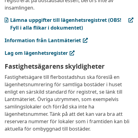
registrerat på bostadsadressen, berörs inte av
insamlingen.
(XLSX, öppnas i ny flik)
Lämna uppgifter till lägenhetsregistret (OBS!
Fyll i alla flikar i dokumentet)
(extern länk, öppnas i ny flik)
Information från Lantmäteriet
(extern länk, öppnas i ny flik)
Lag om lägenhetsregister
Fastighetsägarens skyldigheter
Fastighetsägare till flerbostadshus ska föreslå en
lägenhetsnumrering för samtliga bostäder i huset
enligt en särskild standard för registret, se länk till
Lantmäteriet. Övriga utrymmen, som exempelvis
samlingslokaler och förråd ska inte ha
lägenhetsnummer. Tänk på att det kan vara bra att
reservera nummer för lokaler som i framtiden kan bli
aktuella för ombyggnad till bostäder.